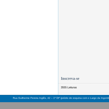
Inscreva-se
3555 Leituras
Rua Guilherme Pereira Inglês, 42 – 1º Dtº (prédio de esquina com o Largo da Ingo